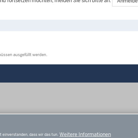
und fortsetzen möchten, melden Sie sich bitte an.
Anmelde
müssen ausgefüllt werden.
Fußzeile
Weitere Informationen
t einverstanden, dass wir das tun.